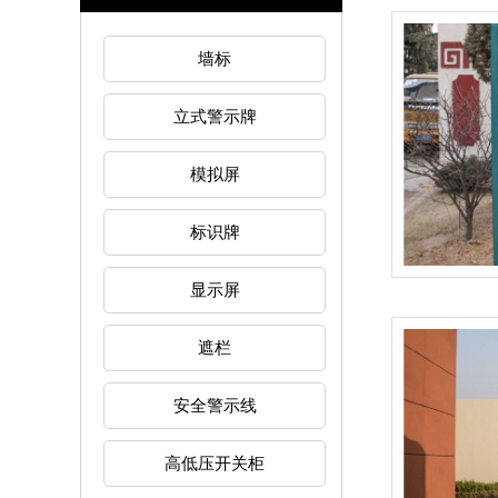
墙标
立式警示牌
模拟屏
标识牌
显示屏
遮栏
安全警示线
高低压开关柜