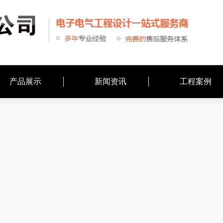
产品展示
新闻资讯
工程案例