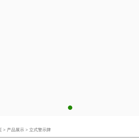
1
页
>
产品展示
>
立式警示牌