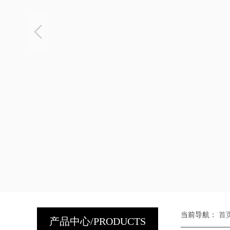
当前导航：
首
产品中心/PRODUCTS