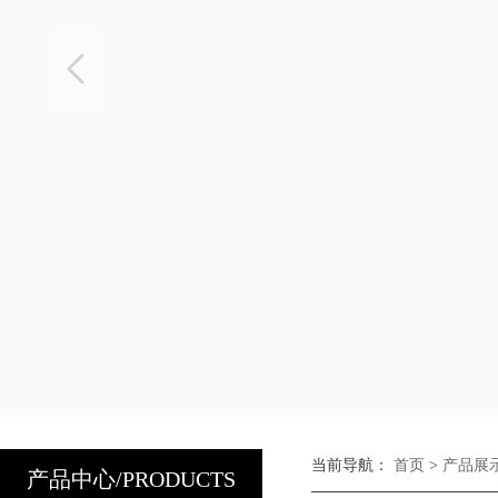
当前导航：
首页
>
产品展
产品中心/PRODUCTS