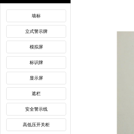
墙标
立式警示牌
模拟屏
标识牌
显示屏
遮栏
安全警示线
高低压开关柜