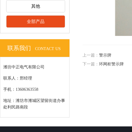
其他
全部产品
联系我们
CONTACT US
上一篇：
警示牌
下一篇：
环网柜警示牌
潍坊中正电气有限公司
联系人：邢经理
手机：13606363558
地址：潍坊市潍城区望留街道办事
处利民路南段