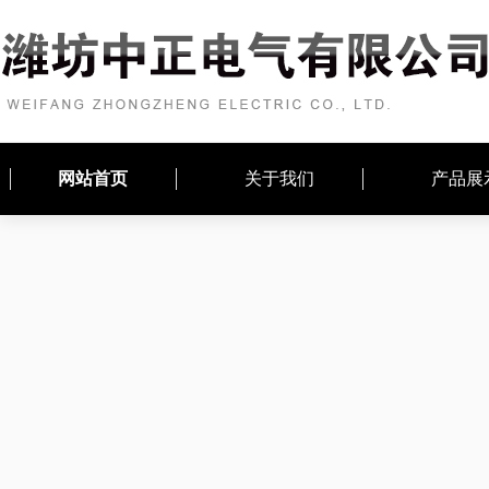
网站首页
关于我们
产品展