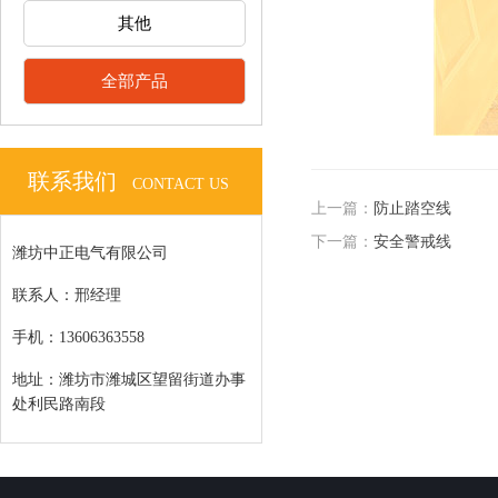
其他
全部产品
联系我们
CONTACT US
上一篇：
防止踏空线
下一篇：
安全警戒线
潍坊中正电气有限公司
联系人：邢经理
手机：13606363558
地址：潍坊市潍城区望留街道办事
处利民路南段